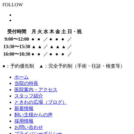
FOLLOW
受付時間
月
火
水
木
金
土
日・祝
9:00〜12:00
●
●
／
●
●
●
／
13:30〜15:30
▲
▲
／
▲
▲
▲
／
16:00〜18:30
●
●
／
●
●
●
／
●：予約優先制 ▲：完全予約制（手術・往診・検査等）
ホーム
当院の特長
医院案内・アクセス
スタッフ紹介
ときわの広場（ブログ）
新着情報
飼い主様からの声
採用情報
お問い合わせ
プライバシーポリシー