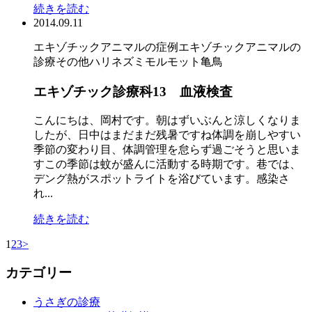
続きを読む
2014.09.11
エキゾチックアニマルの症例
エキゾチックアニマルの
診療
その他
ハリネズミ
モルモット
亀
鳥
エキゾチック診療科13 血液検査
こんにちは、岡村です。朝はずいぶんと涼しくなりま
したが、日中はまだまだ残暑ですね体調を崩しやすい
季節の変わり目、体調管理を怠らず過ごそうと思いま
すこの季節は蚊が盛んに活動する時期です。巷では、
デング熱がスポットライトを浴びています。感染さ
れ...
続きを読む
1
2
3
>
カテゴリー
うさぎの診療