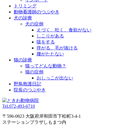
トリミング
動物看護師のつぶやき
犬の診療
犬の症例
えづく、吐く、食欲がない
しこりがある
咳をする
痒がる、毛が抜ける
腰がたたない
猫の診療
猫ってどんな動物？
猫の症例
おしっこが出ない
野鳥救護日記
院長のつぶやき
Tel.
072-493-6710
〒596-0823 大阪府岸和田市下松町3-4-1
ステーションプラザしもまつ内