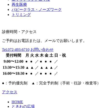
再生医療
パピークラス・ノーズワーク
トリミング
診療時間・アクセス
ご予約はお電話または、メールでお願いします。
Tel.
072-493-6710
お問い合わせ
受付時間
月
火
水
木
金
土
日・祝
9:00〜12:00
●
●
／
●
●
●
／
13:30〜15:30
▲
▲
／
▲
▲
▲
／
16:00〜18:30
●
●
／
●
●
●
／
●：予約優先制 ▲：完全予約制（手術・往診・検査等）
アクセス
HOME
ときわの広場