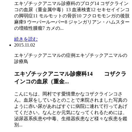
エキゾチックアニマル診療科のブログ14 コザクライン
コの血尿（重金属中毒）13 血液検査12 セキセイインコ
の脚弱症11 モルモットの骨折10 フクロモモンガの後肢
麻痺9 ウーパールーパー8 ジャンガリアン・ハムスター
の増殖性腫瘤7 カメの...
続きを読む
2015.11.02
エキゾチックアニマルの症例
エキゾチックアニマルの
診療
鳥
エキゾチックアニマル診療科14 コザクラ
インコの血尿（重金...
こんにちは、岡村です愛情豊かなコザクラインコさ
ん。血尿をしているとのことで来院されました写真の
ように赤い尿があればすぐに病院に連れて行ってあげ
てください。なんとか元気になってくれるためには、
泌尿器系疾患や中毒、生殖器疾患など様々な疾患を鑑
別...