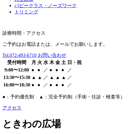
パピークラス・ノーズワーク
トリミング
診療時間・アクセス
ご予約はお電話または、メールでお願いします。
Tel.
072-493-6710
お問い合わせ
受付時間
月
火
水
木
金
土
日・祝
9:00〜12:00
●
●
／
●
●
●
／
13:30〜15:30
▲
▲
／
▲
▲
▲
／
16:00〜18:30
●
●
／
●
●
●
／
●：予約優先制 ▲：完全予約制（手術・往診・検査等）
アクセス
ときわの広場