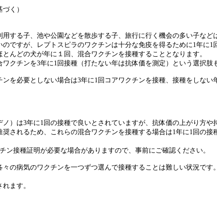
基づく）
利用する子、池や公園などを散歩する子、旅行に行く機会の多い子などは
良いのですが、レプトスピラのワクチンは十分な免疫を得るために1年に
ほとんどの犬が年に１回、混合ワクチンを接種することとなります。
合ワクチンを3年に1回接種（打たない年は抗体価を測定）という選択肢
チンを必要としない場合は3年に1回コアワクチンを接種、接種をしない
デノ）は3年に1回の接種で良いとされていますが、抗体価の上がり方や
推奨されるため、これらの混合ワクチンを接種する場合は1年に1回の
クチン接種証明が必要な場合がありますので、事前にご確認ください。
各々の病気のワクチンを一つずつ選んで接種することは難しい状況です
されます。