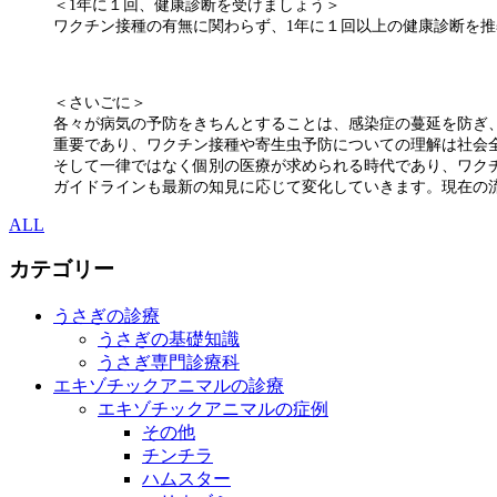
＜1年に１回、健康診断を受けましょう＞
ワクチン接種の有無に関わらず、1年に１回以上の健康診断を推
＜さいごに＞
各々が病気の予防をきちんとすることは、感染症の蔓延を防ぎ
重要であり、ワクチン接種や寄生虫予防についての理解は社会
そして一律ではなく個別の医療が求められる時代であり、ワク
ガイドラインも最新の知見に応じて変化していきます。現在の
ALL
カテゴリー
うさぎの診療
うさぎの基礎知識
うさぎ専門診療科
エキゾチックアニマルの診療
エキゾチックアニマルの症例
その他
チンチラ
ハムスター