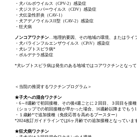
・犬パルボウイルス（CPV-2）感染症
・犬ジステンパーウイルス（CDV）感染症
・犬伝染性肝炎（CAV-1）
・犬アデノウイルスII型（CAV-2）感染症
・狂犬病
ノンコアワクチン
…地理的要因、その地域の環境、またはライ
・犬パラインフルエンザウイルス（CPiV）感染症
・犬レプトスピラ病*
・ボルデテラ感染症
*犬レプトスピラ病は発生のある地域ではコアワクチンとなって
＜当院の推奨するワクチンプログラム＞
★子犬への混合ワクチン
・6～8週齢で初回接種、その後4週ごとに２回目、３回目を接種
（ショップでの初回接種が早かった場合、16週齢以降までもう
・１歳齢*で追加接種（免疫応答を高めるブースター）
*2024改訂ガイドラインでは6ヶ月齢での追加接種となって
★狂犬病ワクチン