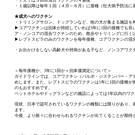
・子犬では３回目混合ワクチンの４週後
・１歳以降は毎年１回（４月～６月）に接種（狂犬病予防法に
★成犬へのワクチン
・トリミングサロン、ドッグランなど、他の犬が集まる施設を
▶︎コアワクチンは抗体が持続していれば3年に1回の接種でも
ア・ノンコアの混合ワクチンのため、散歩やトリミングに行く
▶︎レプトスピラのみのワクチンを毎年接種、コアワクチンの混
・お出かけをしない高齢犬や持病がある子など、ノンコアワク
＜毎年接種か、3年に1回か＋抗体価測定について＞
ガイドラインでは、コアワクチン（パルボ・ジステンパー・ア
めします。また、レプトスピラのワクチンは1年に1回の接種が
のもおすすめです。
ペットホテルやドッグランなどの施設によっては1年以内のワ
現状、日本で認可されているワクチンの種類には限りがあり、
ます。
今後、より個々に合わせられるワクチンが出てくることが期待