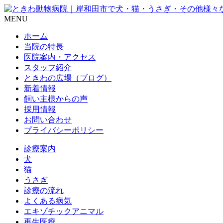
MENU
ホーム
当院の特長
医院案内・アクセス
スタッフ紹介
ときわの広場（ブログ）
新着情報
飼い主様からの声
採用情報
お問い合わせ
プライバシーポリシー
診療案内
犬
猫
うさぎ
診療の流れ
よくある病気
エキゾチックアニマル
再生医療