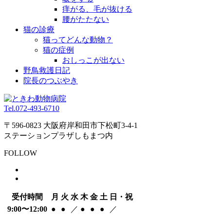
痒がる、毛が抜ける
腰がたたない
猫の診療
猫ってどんな動物？
猫の症例
おしっこが出ない
野鳥救護日記
院長のつぶやき
Tel.
072-493-6710
〒596-0823 大阪府岸和田市下松町3-4-1
ステーションプラザしもまつ内
FOLLOW
受付時間
月
火
水
木
金
土
日・祝
9:00〜12:00
●
●
／
●
●
●
／