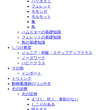
ハリネズミ
フェレット
モモンガ
モルモット
亀
鳥
ハムスターの基礎知識
フェレットの基礎知識
鳥の基礎知識
しつけ教室
ジュニア・初級・ステップアップクラス
ノーズワーク
パピークラス
その他
インポート
トリミング
動物看護師のつぶやき
犬の診療
犬の症例
えづく、吐く、食欲がない
しこりがある
咳をする