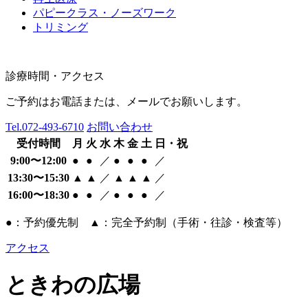
パピークラス・ノーズワーク
トリミング
診療時間・アクセス
ご予約はお電話または、メールでお願いします。
Tel.
072-493-6710
お問い合わせ
受付時間
月
火
水
木
金
土
日・祝
9:00〜12:00
●
●
／
●
●
●
／
13:30〜15:30
▲
▲
／
▲
▲
▲
／
16:00〜18:30
●
●
／
●
●
●
／
●：予約優先制 ▲：完全予約制（手術・往診・検査等）
アクセス
ときわの広場