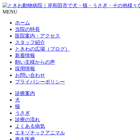
MENU
ホーム
当院の特長
医院案内・アクセス
スタッフ紹介
ときわの広場（ブログ）
新着情報
飼い主様からの声
採用情報
お問い合わせ
プライバシーポリシー
診療案内
犬
猫
うさぎ
診療の流れ
よくある病気
エキゾチックアニマル
再生医療