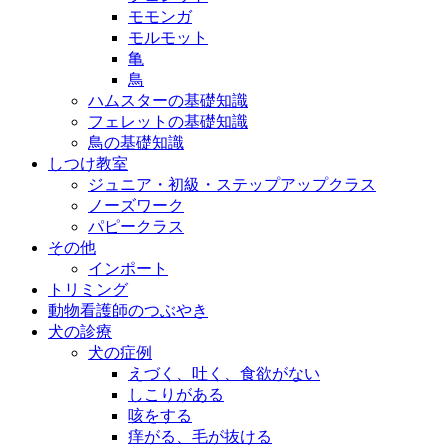
モモンガ
モルモット
亀
鳥
ハムスターの基礎知識
フェレットの基礎知識
鳥の基礎知識
しつけ教室
ジュニア・初級・ステップアップクラス
ノーズワーク
パピークラス
その他
インポート
トリミング
動物看護師のつぶやき
犬の診療
犬の症例
えづく、吐く、食欲がない
しこりがある
咳をする
痒がる、毛が抜ける