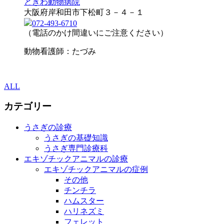
ときわ動物病院
大阪府岸和田市下松町３－４－１
072-493-6710
（電話のかけ間違いにご注意ください）
動物看護師：たづみ
ALL
カテゴリー
うさぎの診療
うさぎの基礎知識
うさぎ専門診療科
エキゾチックアニマルの診療
エキゾチックアニマルの症例
その他
チンチラ
ハムスター
ハリネズミ
フェレット