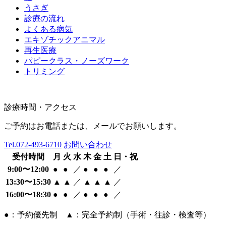
うさぎ
診療の流れ
よくある病気
エキゾチックアニマル
再生医療
パピークラス・ノーズワーク
トリミング
診療時間・アクセス
ご予約はお電話または、メールでお願いします。
Tel.
072-493-6710
お問い合わせ
受付時間
月
火
水
木
金
土
日・祝
9:00〜12:00
●
●
／
●
●
●
／
13:30〜15:30
▲
▲
／
▲
▲
▲
／
16:00〜18:30
●
●
／
●
●
●
／
●：予約優先制 ▲：完全予約制（手術・往診・検査等）