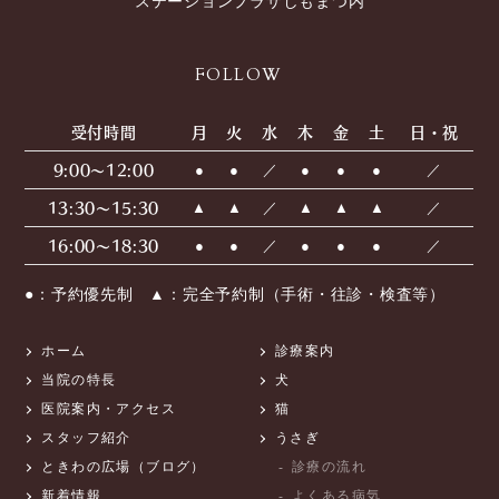
ステーションプラザしもまつ内
FOLLOW
受付時間
月
火
水
木
金
土
日・祝
9:00〜12:00
●
●
／
●
●
●
／
13:30〜15:30
▲
▲
／
▲
▲
▲
／
16:00〜18:30
●
●
／
●
●
●
／
●：予約優先制 ▲：完全予約制（手術・往診・検査等）
ホーム
診療案内
当院の特長
犬
医院案内・アクセス
猫
スタッフ紹介
うさぎ
ときわの広場（ブログ）
診療の流れ
新着情報
よくある病気