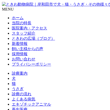
MENU
ホーム
当院の特長
医院案内・アクセス
スタッフ紹介
ときわの広場（ブログ）
新着情報
飼い主様からの声
採用情報
お問い合わせ
プライバシーポリシー
診療案内
犬
猫
うさぎ
診療の流れ
よくある病気
エキゾチックアニマル
再生医療