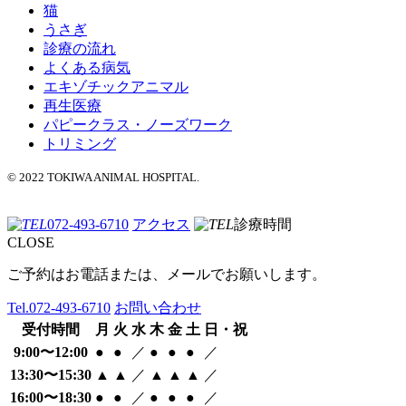
猫
うさぎ
診療の流れ
よくある病気
エキゾチックアニマル
再生医療
パピークラス・ノーズワーク
トリミング
© 2022 TOKIWA ANIMAL HOSPITAL.
072-493-6710
アクセス
診療時間
CLOSE
ご予約はお電話または、メールでお願いします。
Tel.
072-493-6710
お問い合わせ
受付時間
月
火
水
木
金
土
日・祝
9:00〜12:00
●
●
／
●
●
●
／
13:30〜15:30
▲
▲
／
▲
▲
▲
／
16:00〜18:30
●
●
／
●
●
●
／