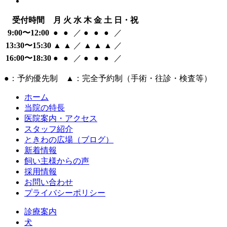
受付時間
月
火
水
木
金
土
日・祝
9:00〜12:00
●
●
／
●
●
●
／
13:30〜15:30
▲
▲
／
▲
▲
▲
／
16:00〜18:30
●
●
／
●
●
●
／
●：予約優先制 ▲：完全予約制（手術・往診・検査等）
ホーム
当院の特長
医院案内・アクセス
スタッフ紹介
ときわの広場（ブログ）
新着情報
飼い主様からの声
採用情報
お問い合わせ
プライバシーポリシー
診療案内
犬