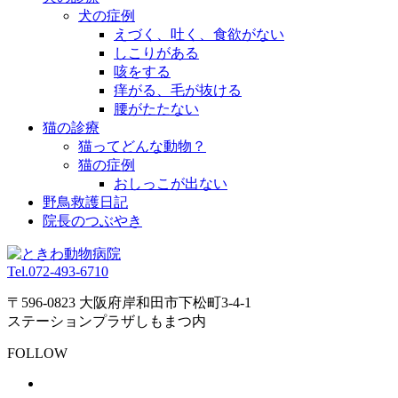
犬の症例
えづく、吐く、食欲がない
しこりがある
咳をする
痒がる、毛が抜ける
腰がたたない
猫の診療
猫ってどんな動物？
猫の症例
おしっこが出ない
野鳥救護日記
院長のつぶやき
Tel.
072-493-6710
〒596-0823 大阪府岸和田市下松町3-4-1
ステーションプラザしもまつ内
FOLLOW