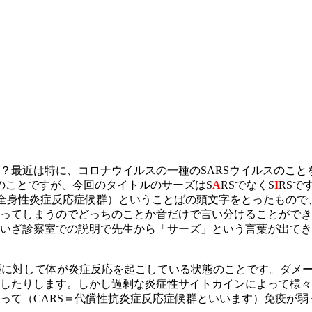
最近は特に、コロナウイルスの一種のSARSウイルスのことを考
吸器症候群）のことですが、今回のタイトルのサーズはS
A
RSでなくS
I
RSで
nse Syndrome（＝全身性炎症反応症候群）ということばの頭文字をとっ
いってしまうのでどっちのことか音だけで言い分けることがで
いざ診察室での説明で先生から「サーズ」という言葉が出てき
侵襲に対して体が炎症反応を起こしている状態のことです。ダメ
したりします。しかし過剰な炎症性サイトカインによって様々
って（CARS＝代償性抗炎症反応症候群といいます）免疫が