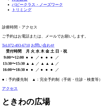
パピークラス・ノーズワーク
トリミング
診療時間・アクセス
ご予約はお電話または、メールでお願いします。
Tel.
072-493-6710
お問い合わせ
受付時間
月
火
水
木
金
土
日・祝
9:00〜12:00
●
●
／
●
●
●
／
13:30〜15:30
▲
▲
／
▲
▲
▲
／
16:00〜18:30
●
●
／
●
●
●
／
●：予約優先制 ▲：完全予約制（手術・往診・検査等）
アクセス
ときわの広場