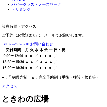
パピークラス・ノーズワーク
トリミング
診療時間・アクセス
ご予約はお電話または、メールでお願いします。
Tel.
072-493-6710
お問い合わせ
受付時間
月
火
水
木
金
土
日・祝
9:00〜12:00
●
●
／
●
●
●
／
13:30〜15:30
▲
▲
／
▲
▲
▲
／
16:00〜18:30
●
●
／
●
●
●
／
●：予約優先制 ▲：完全予約制（手術・往診・検査等）
アクセス
ときわの広場