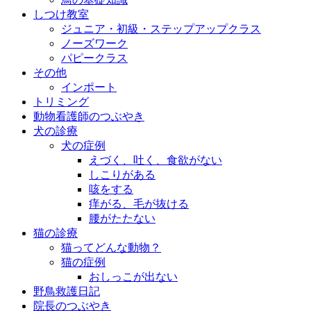
しつけ教室
ジュニア・初級・ステップアップクラス
ノーズワーク
パピークラス
その他
インポート
トリミング
動物看護師のつぶやき
犬の診療
犬の症例
えづく、吐く、食欲がない
しこりがある
咳をする
痒がる、毛が抜ける
腰がたたない
猫の診療
猫ってどんな動物？
猫の症例
おしっこが出ない
野鳥救護日記
院長のつぶやき