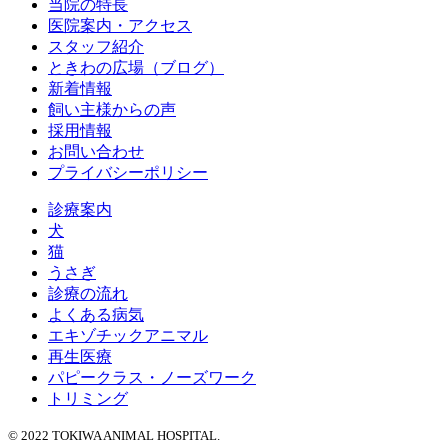
当院の特長
医院案内・アクセス
スタッフ紹介
ときわの広場（ブログ）
新着情報
飼い主様からの声
採用情報
お問い合わせ
プライバシーポリシー
診療案内
犬
猫
うさぎ
診療の流れ
よくある病気
エキゾチックアニマル
再生医療
パピークラス・ノーズワーク
トリミング
© 2022 TOKIWA ANIMAL HOSPITAL.