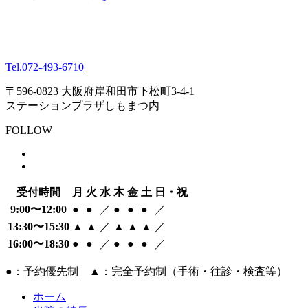
Tel.
072-493-6710
〒596-0823 大阪府岸和田市下松町3-4-1
ステーションプラザしもまつ内
FOLLOW
受付時間
月
火
水
木
金
土
日・祝
9:00〜12:00
●
●
／
●
●
●
／
13:30〜15:30
▲
▲
／
▲
▲
▲
／
16:00〜18:30
●
●
／
●
●
●
／
●：予約優先制 ▲：完全予約制（手術・往診・検査等）
ホーム