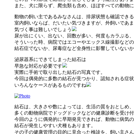
また、犬に限らず、爬虫類も含め、ほぼすべての動物に
動物の飼い主であるみなさんは、排尿状態も確認できる
室内飼いならば、だいたい気づきますが、外飼いであま
気づく事は難しいでしょう
尿が出にくい、出ない、回数が多い、何度もカラぶる、
そういった時、病院ではエコーやエックス線撮影などの
結石症でないか、尿毒症など全身性に影響していないか
泌尿器系にできてしまった結石は
早急な対応が必要です
実際に手術で取り出した結石の写真です。
今回は偶発的に多数の結石が見つかり、認知される症状
いろんなケースがあるものですね
結石は、大きさや数によっては、生活の質をおとしめ、
多くの動物病院でドッグドックなどの健康診断を受け付
今回のように偶発的に早期発見できれば、動物に病気の
結石が発生しやすい犬種もあります。
その子の健康管理の目的に見合った検診を、飼い主さん