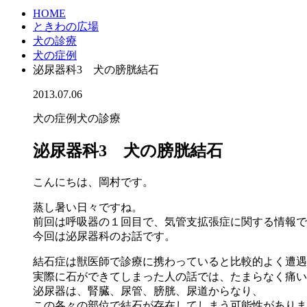
HOME
ときわの広場
犬の診療
犬の症例
泌尿器科3 犬の膀胱結石
2013.07.06
犬の症例
犬の診療
泌尿器科3 犬の膀胱結石
こんにちは、岡村です。
蒸し暑い日々ですね。
前回は呼吸器の１回目で、気管支拡張症に関する情報で
今回は泌尿器科のお話です。
結石症は獣医師で診療に携わっていると比較的よく遭遇
実際に石ができてしまった人の話では、たまらなく痛い
泌尿器は、腎臓、尿管、膀胱、尿道からなり、
この各々の部位で結石が存在してしまう可能性がありま