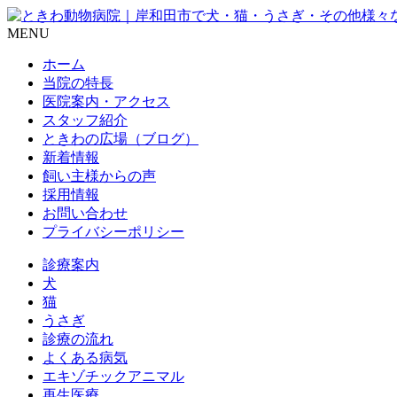
MENU
ホーム
当院の特長
医院案内・アクセス
スタッフ紹介
ときわの広場（ブログ）
新着情報
飼い主様からの声
採用情報
お問い合わせ
プライバシーポリシー
診療案内
犬
猫
うさぎ
診療の流れ
よくある病気
エキゾチックアニマル
再生医療