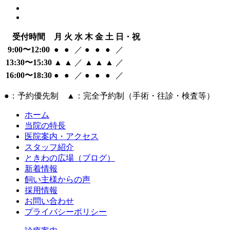
受付時間
月
火
水
木
金
土
日・祝
9:00〜12:00
●
●
／
●
●
●
／
13:30〜15:30
▲
▲
／
▲
▲
▲
／
16:00〜18:30
●
●
／
●
●
●
／
●：予約優先制 ▲：完全予約制（手術・往診・検査等）
ホーム
当院の特長
医院案内・アクセス
スタッフ紹介
ときわの広場（ブログ）
新着情報
飼い主様からの声
採用情報
お問い合わせ
プライバシーポリシー