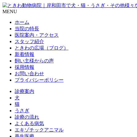
MENU
ホーム
当院の特長
医院案内・アクセス
スタッフ紹介
ときわの広場（ブログ）
新着情報
飼い主様からの声
採用情報
お問い合わせ
プライバシーポリシー
診療案内
犬
猫
うさぎ
診療の流れ
よくある病気
エキゾチックアニマル
再生医療