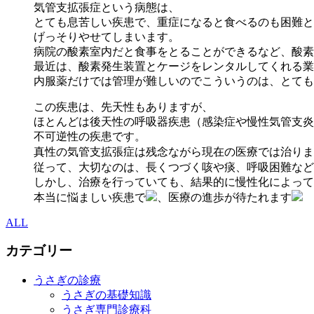
気管支拡張症という病態は、
とても息苦しい疾患で、重症になると食べるのも困難と
げっそりやせてしまいます。
病院の酸素室内だと食事をとることができるなど、酸素
最近は、酸素発生装置とケージをレンタルしてくれる業
内服薬だけでは管理が難しいのでこういうのは、とても
この疾患は、先天性もありますが、
ほとんどは後天性の呼吸器疾患（感染症や慢性気管支炎
不可逆性の疾患です。
真性の気管支拡張症は残念ながら現在の医療では治りま
従って、大切なのは、長くつづく咳や痰、呼吸困難など
しかし、治療を行っていても、結果的に慢性化によって
本当に悩ましい疾患で
、医療の進歩が待たれます
ALL
カテゴリー
うさぎの診療
うさぎの基礎知識
うさぎ専門診療科