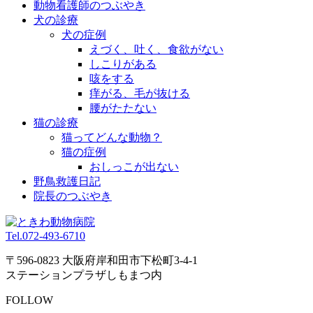
動物看護師のつぶやき
犬の診療
犬の症例
えづく、吐く、食欲がない
しこりがある
咳をする
痒がる、毛が抜ける
腰がたたない
猫の診療
猫ってどんな動物？
猫の症例
おしっこが出ない
野鳥救護日記
院長のつぶやき
Tel.
072-493-6710
〒596-0823 大阪府岸和田市下松町3-4-1
ステーションプラザしもまつ内
FOLLOW