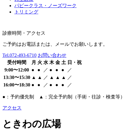
パピークラス・ノーズワーク
トリミング
診療時間・アクセス
ご予約はお電話または、メールでお願いします。
Tel.
072-493-6710
お問い合わせ
受付時間
月
火
水
木
金
土
日・祝
9:00〜12:00
●
●
／
●
●
●
／
13:30〜15:30
▲
▲
／
▲
▲
▲
／
16:00〜18:30
●
●
／
●
●
●
／
●：予約優先制 ▲：完全予約制（手術・往診・検査等）
アクセス
ときわの広場