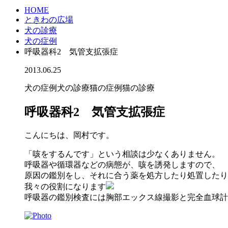
HOME
ときわの広場
犬の診療
犬の症例
呼吸器科2 気管支拡張症
2013.06.25
犬の症例
犬の診療
猫の症例
猫の診療
呼吸器科2 気管支拡張症
こんにちは、岡村です。
「咳をするんです」という相談は少なくありません。
呼吸器や循環器などの病態が、咳を誘発しますので、
原因の鑑別をし、それに合う薬を処方したり処置したり
我々の役割になります
呼吸器の鑑別検査には胸部エックス線撮影と完全血球計