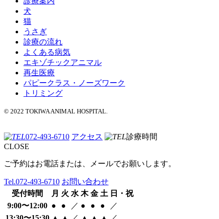
診療案内
犬
猫
うさぎ
診療の流れ
よくある病気
エキゾチックアニマル
再生医療
パピークラス・ノーズワーク
トリミング
© 2022 TOKIWA ANIMAL HOSPITAL.
072-493-6710
アクセス
診療時間
CLOSE
ご予約はお電話または、メールでお願いします。
Tel.
072-493-6710
お問い合わせ
受付時間
月
火
水
木
金
土
日・祝
9:00〜12:00
●
●
／
●
●
●
／
13:30〜15:30
▲
▲
／
▲
▲
▲
／