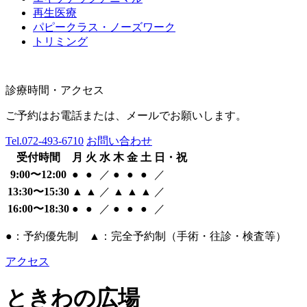
再生医療
パピークラス・ノーズワーク
トリミング
診療時間・アクセス
ご予約はお電話または、メールでお願いします。
Tel.
072-493-6710
お問い合わせ
受付時間
月
火
水
木
金
土
日・祝
9:00〜12:00
●
●
／
●
●
●
／
13:30〜15:30
▲
▲
／
▲
▲
▲
／
16:00〜18:30
●
●
／
●
●
●
／
●：予約優先制 ▲：完全予約制（手術・往診・検査等）
アクセス
ときわの広場