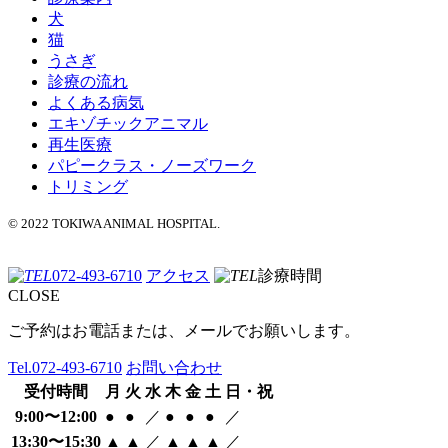
犬
猫
うさぎ
診療の流れ
よくある病気
エキゾチックアニマル
再生医療
パピークラス・ノーズワーク
トリミング
© 2022 TOKIWA ANIMAL HOSPITAL.
072-493-6710
アクセス
診療時間
CLOSE
ご予約はお電話または、メールでお願いします。
Tel.
072-493-6710
お問い合わせ
受付時間
月
火
水
木
金
土
日・祝
9:00〜12:00
●
●
／
●
●
●
／
13:30〜15:30
▲
▲
／
▲
▲
▲
／