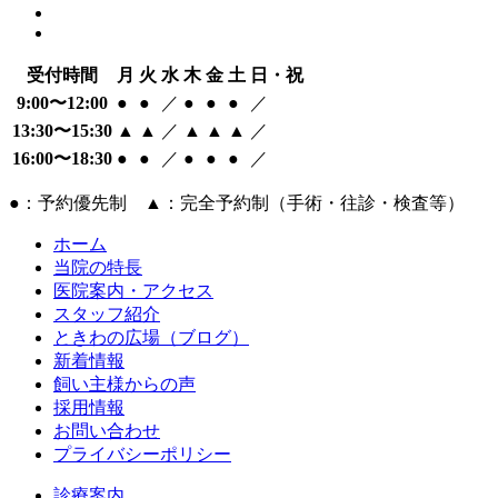
受付時間
月
火
水
木
金
土
日・祝
9:00〜12:00
●
●
／
●
●
●
／
13:30〜15:30
▲
▲
／
▲
▲
▲
／
16:00〜18:30
●
●
／
●
●
●
／
●：予約優先制 ▲：完全予約制（手術・往診・検査等）
ホーム
当院の特長
医院案内・アクセス
スタッフ紹介
ときわの広場（ブログ）
新着情報
飼い主様からの声
採用情報
お問い合わせ
プライバシーポリシー
診療案内