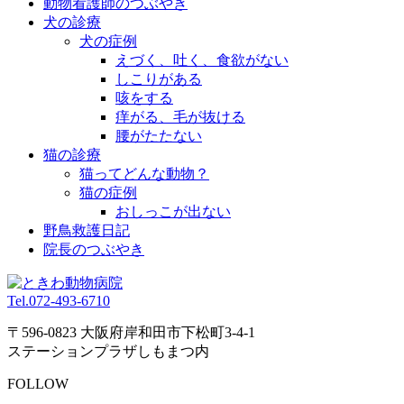
動物看護師のつぶやき
犬の診療
犬の症例
えづく、吐く、食欲がない
しこりがある
咳をする
痒がる、毛が抜ける
腰がたたない
猫の診療
猫ってどんな動物？
猫の症例
おしっこが出ない
野鳥救護日記
院長のつぶやき
Tel.
072-493-6710
〒596-0823 大阪府岸和田市下松町3-4-1
ステーションプラザしもまつ内
FOLLOW