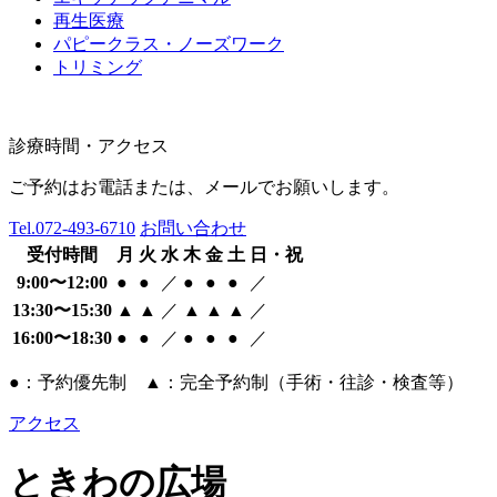
再生医療
パピークラス・ノーズワーク
トリミング
診療時間・アクセス
ご予約はお電話または、メールでお願いします。
Tel.
072-493-6710
お問い合わせ
受付時間
月
火
水
木
金
土
日・祝
9:00〜12:00
●
●
／
●
●
●
／
13:30〜15:30
▲
▲
／
▲
▲
▲
／
16:00〜18:30
●
●
／
●
●
●
／
●：予約優先制 ▲：完全予約制（手術・往診・検査等）
アクセス
ときわの広場