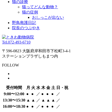
猫の診療
猫ってどんな動物？
猫の症例
おしっこが出ない
野鳥救護日記
院長のつぶやき
Tel.
072-493-6710
〒596-0823 大阪府岸和田市下松町3-4-1
ステーションプラザしもまつ内
FOLLOW
受付時間
月
火
水
木
金
土
日・祝
9:00〜12:00
●
●
／
●
●
●
／
13:30〜15:30
▲
▲
／
▲
▲
▲
／
16:00〜18:30
●
●
／
●
●
●
／