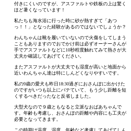
付きにくいのですが、アスファルトや鉄板の上は驚く
ほど暑くなっています！
私たちも海水浴に行った時に砂が熱すぎて「あつ
っ！！」となった経験があるのではないでしょうか？
わんちゃんは靴を履いていないので火傷をしてしまう
こともありますのでおでかけ前は必ずオーナーさんが
手でアスファルトなどに10秒程度触れてみて熱さが大
丈夫か確認してあげてください。
またアスファルトが大丈夫でも湿度が高いと地面から
近いわんちゃん達は特にしんどくなりやすいです。
私の9歳の愛犬も昨日18:30過ぎにおさんぽに出かけた
のですがいつも以上にバテていて、もう少し距離を短
くするべきだったなと反省しました。
大型犬なので９歳ともなると立派なおばあちゃんで
す。年齢も考慮し、おさんぽの距離や内容にも工夫が
必要となってきます。
この時期は温度、湿度、年齢など考慮してあげてしん