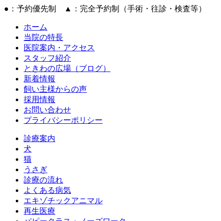
●：予約優先制 ▲：完全予約制（手術・往診・検査等）
ホーム
当院の特長
医院案内・アクセス
スタッフ紹介
ときわの広場（ブログ）
新着情報
飼い主様からの声
採用情報
お問い合わせ
プライバシーポリシー
診療案内
犬
猫
うさぎ
診療の流れ
よくある病気
エキゾチックアニマル
再生医療