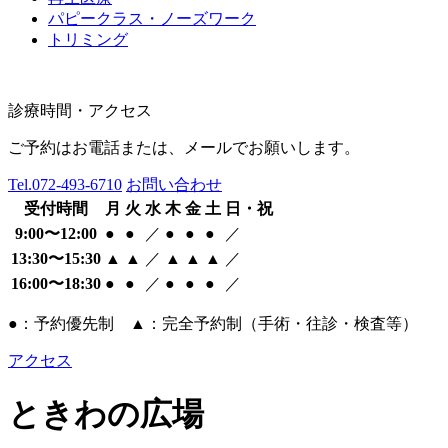
パピークラス・ノーズワーク
トリミング
診療時間・アクセス
ご予約はお電話または、メールでお願いします。
Tel.
072-493-6710
お問い合わせ
受付時間
月
火
水
木
金
土
日・祝
9:00〜12:00
●
●
／
●
●
●
／
13:30〜15:30
▲
▲
／
▲
▲
▲
／
16:00〜18:30
●
●
／
●
●
●
／
●：予約優先制 ▲：完全予約制（手術・往診・検査等）
アクセス
ときわの広場