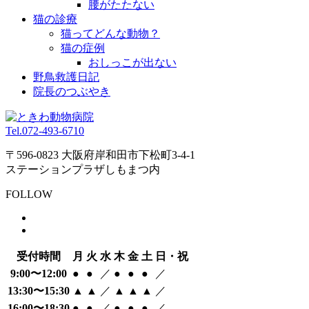
腰がたたない
猫の診療
猫ってどんな動物？
猫の症例
おしっこが出ない
野鳥救護日記
院長のつぶやき
Tel.
072-493-6710
〒596-0823 大阪府岸和田市下松町3-4-1
ステーションプラザしもまつ内
FOLLOW
受付時間
月
火
水
木
金
土
日・祝
9:00〜12:00
●
●
／
●
●
●
／
13:30〜15:30
▲
▲
／
▲
▲
▲
／
16:00〜18:30
●
●
／
●
●
●
／