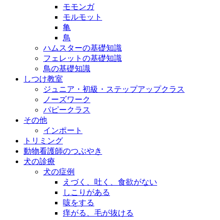
モモンガ
モルモット
亀
鳥
ハムスターの基礎知識
フェレットの基礎知識
鳥の基礎知識
しつけ教室
ジュニア・初級・ステップアップクラス
ノーズワーク
パピークラス
その他
インポート
トリミング
動物看護師のつぶやき
犬の診療
犬の症例
えづく、吐く、食欲がない
しこりがある
咳をする
痒がる、毛が抜ける