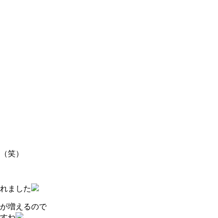
（笑）
れました
が増えるので
すね