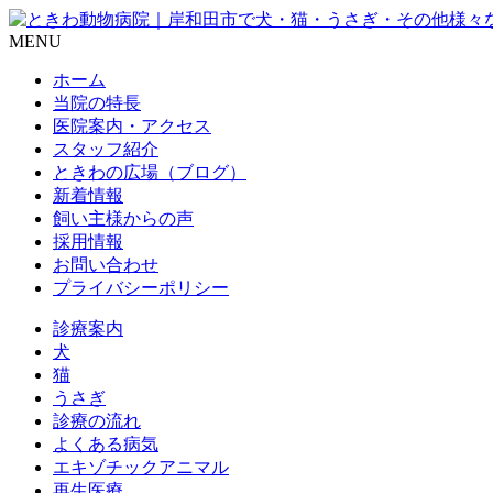
MENU
ホーム
当院の特長
医院案内・アクセス
スタッフ紹介
ときわの広場（ブログ）
新着情報
飼い主様からの声
採用情報
お問い合わせ
プライバシーポリシー
診療案内
犬
猫
うさぎ
診療の流れ
よくある病気
エキゾチックアニマル
再生医療