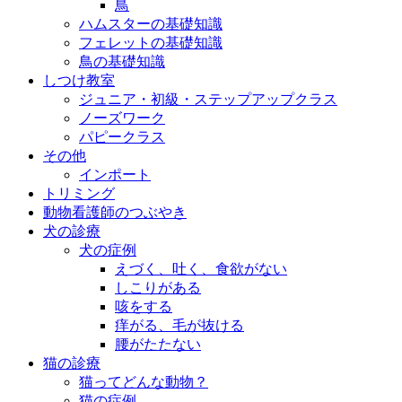
鳥
ハムスターの基礎知識
フェレットの基礎知識
鳥の基礎知識
しつけ教室
ジュニア・初級・ステップアップクラス
ノーズワーク
パピークラス
その他
インポート
トリミング
動物看護師のつぶやき
犬の診療
犬の症例
えづく、吐く、食欲がない
しこりがある
咳をする
痒がる、毛が抜ける
腰がたたない
猫の診療
猫ってどんな動物？
猫の症例