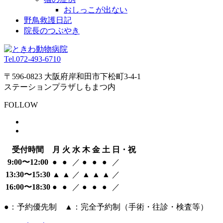
おしっこが出ない
野鳥救護日記
院長のつぶやき
Tel.
072-493-6710
〒596-0823 大阪府岸和田市下松町3-4-1
ステーションプラザしもまつ内
FOLLOW
受付時間
月
火
水
木
金
土
日・祝
9:00〜12:00
●
●
／
●
●
●
／
13:30〜15:30
▲
▲
／
▲
▲
▲
／
16:00〜18:30
●
●
／
●
●
●
／
●：予約優先制 ▲：完全予約制（手術・往診・検査等）