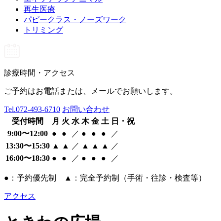
再生医療
パピークラス・ノーズワーク
トリミング
診療時間・アクセス
ご予約はお電話または、メールでお願いします。
Tel.
072-493-6710
お問い合わせ
受付時間
月
火
水
木
金
土
日・祝
9:00〜12:00
●
●
／
●
●
●
／
13:30〜15:30
▲
▲
／
▲
▲
▲
／
16:00〜18:30
●
●
／
●
●
●
／
●：予約優先制 ▲：完全予約制（手術・往診・検査等）
アクセス