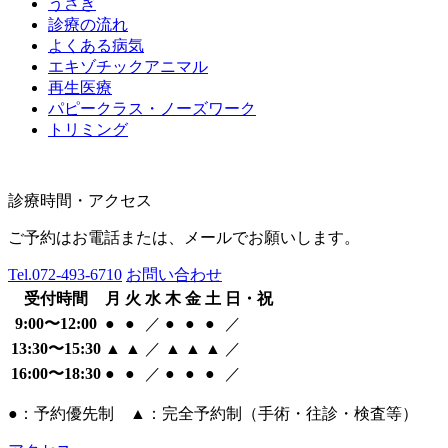
うさぎ
診療の流れ
よくある病気
エキゾチックアニマル
再生医療
パピークラス・ノーズワーク
トリミング
診療時間・アクセス
ご予約はお電話または、メールでお願いします。
Tel.
072-493-6710
お問い合わせ
受付時間
月
火
水
木
金
土
日・祝
9:00〜12:00
●
●
／
●
●
●
／
13:30〜15:30
▲
▲
／
▲
▲
▲
／
16:00〜18:30
●
●
／
●
●
●
／
●：予約優先制 ▲：完全予約制（手術・往診・検査等）