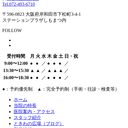
Tel.
072-493-6710
〒596-0823 大阪府岸和田市下松町3-4-1
ステーションプラザしもまつ内
FOLLOW
受付時間
月
火
水
木
金
土
日・祝
9:00〜12:00
●
●
／
●
●
●
／
13:30〜15:30
▲
▲
／
▲
▲
▲
／
16:00〜18:30
●
●
／
●
●
●
／
●：予約優先制 ▲：完全予約制（手術・往診・検査等）
ホーム
当院の特長
医院案内・アクセス
スタッフ紹介
ときわの広場（ブログ）