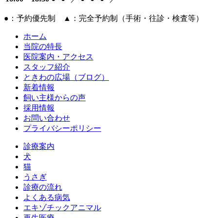
●：予約優先制 ▲：完全予約制（手術・往診・検査等）
ホーム
当院の特長
医院案内・アクセス
スタッフ紹介
ときわの広場（ブログ）
新着情報
飼い主様からの声
採用情報
お問い合わせ
プライバシーポリシー
診療案内
犬
猫
うさぎ
診療の流れ
よくある病気
エキゾチックアニマル
再生医療