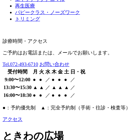
再生医療
パピークラス・ノーズワーク
トリミング
診療時間・アクセス
ご予約はお電話または、メールでお願いします。
Tel.
072-493-6710
お問い合わせ
受付時間
月
火
水
木
金
土
日・祝
9:00〜12:00
●
●
／
●
●
●
／
13:30〜15:30
▲
▲
／
▲
▲
▲
／
16:00〜18:30
●
●
／
●
●
●
／
●：予約優先制 ▲：完全予約制（手術・往診・検査等）
アクセス
ときわの広場