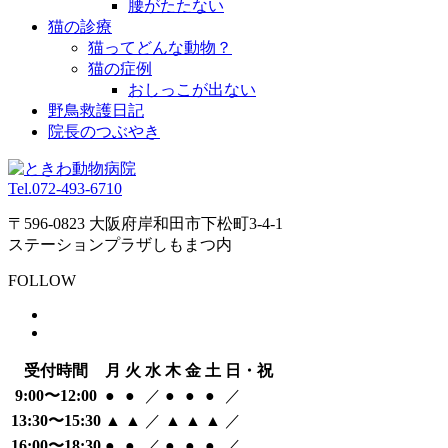
腰がたたない
猫の診療
猫ってどんな動物？
猫の症例
おしっこが出ない
野鳥救護日記
院長のつぶやき
Tel.
072-493-6710
〒596-0823 大阪府岸和田市下松町3-4-1
ステーションプラザしもまつ内
FOLLOW
受付時間
月
火
水
木
金
土
日・祝
9:00〜12:00
●
●
／
●
●
●
／
13:30〜15:30
▲
▲
／
▲
▲
▲
／
16:00〜18:30
●
●
／
●
●
●
／