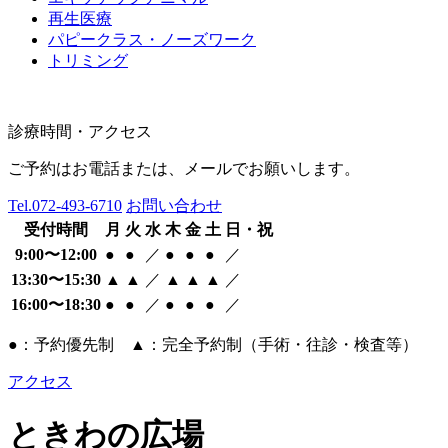
再生医療
パピークラス・ノーズワーク
トリミング
診療時間・アクセス
ご予約はお電話または、メールでお願いします。
Tel.
072-493-6710
お問い合わせ
受付時間
月
火
水
木
金
土
日・祝
9:00〜12:00
●
●
／
●
●
●
／
13:30〜15:30
▲
▲
／
▲
▲
▲
／
16:00〜18:30
●
●
／
●
●
●
／
●：予約優先制 ▲：完全予約制（手術・往診・検査等）
アクセス
ときわの広場