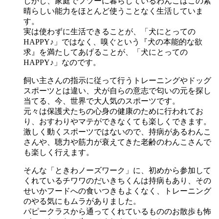
しかし、家庭でフツーに暮らしているわんこはこの素
晴らしい能力をほとんど使うことなく生活していま
す。
実は使わずに生活できることが、「犬にとっての
HAPPY♪」ではなく、嗅ぐという『犬の本能的な欲
求』を満たしてあげることが、「犬にとっての
HAPPY♪」なのです。
飼い主さんの指示に従って行うトレーニングやドッグ
スポーツとは違い、犬が自らの意志で匂いの元を探し
当てる、今、世界で大人気のスポーツです。
元々は保護犬たちの心身の健康のために行われてお
り、おすわりやマテができなくても楽しくできます。
激しく動くスポーツではないので、持病があるわんこ
さんや、聴力や筋力が衰えてきた老齢のわんこさんで
も楽しく行えます。
そんな「ときわノーズワーク」に、初めから参加して
くれているチワワのだいきちくんは持病もあり、その
せいかフードへの食いつきもよくなく、トレーニング
のやる気にもムラがありました。
パピークラスから通ってくれているもののお散歩も怖