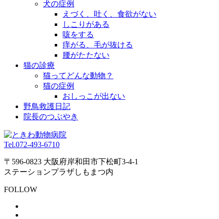
犬の症例
えづく、吐く、食欲がない
しこりがある
咳をする
痒がる、毛が抜ける
腰がたたない
猫の診療
猫ってどんな動物？
猫の症例
おしっこが出ない
野鳥救護日記
院長のつぶやき
Tel.
072-493-6710
〒596-0823 大阪府岸和田市下松町3-4-1
ステーションプラザしもまつ内
FOLLOW