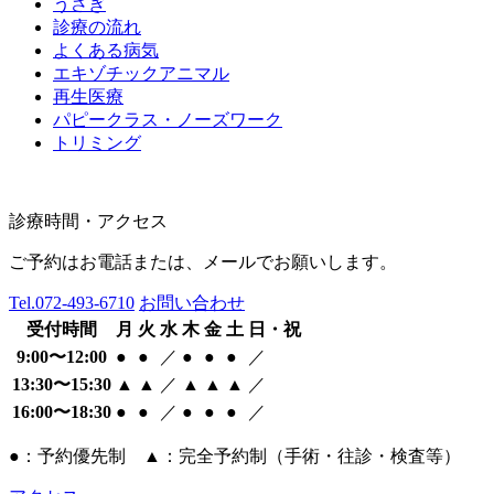
うさぎ
診療の流れ
よくある病気
エキゾチックアニマル
再生医療
パピークラス・ノーズワーク
トリミング
診療時間・アクセス
ご予約はお電話または、メールでお願いします。
Tel.
072-493-6710
お問い合わせ
受付時間
月
火
水
木
金
土
日・祝
9:00〜12:00
●
●
／
●
●
●
／
13:30〜15:30
▲
▲
／
▲
▲
▲
／
16:00〜18:30
●
●
／
●
●
●
／
●：予約優先制 ▲：完全予約制（手術・往診・検査等）