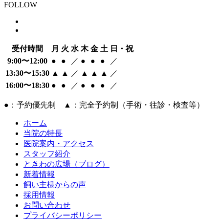
FOLLOW
受付時間
月
火
水
木
金
土
日・祝
9:00〜12:00
●
●
／
●
●
●
／
13:30〜15:30
▲
▲
／
▲
▲
▲
／
16:00〜18:30
●
●
／
●
●
●
／
●：予約優先制 ▲：完全予約制（手術・往診・検査等）
ホーム
当院の特長
医院案内・アクセス
スタッフ紹介
ときわの広場（ブログ）
新着情報
飼い主様からの声
採用情報
お問い合わせ
プライバシーポリシー