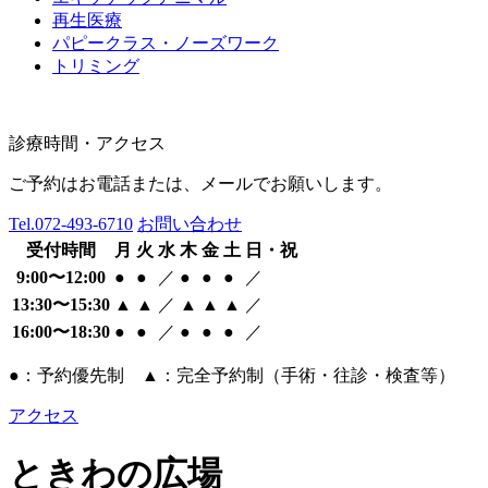
再生医療
パピークラス・ノーズワーク
トリミング
診療時間・アクセス
ご予約はお電話または、メールでお願いします。
Tel.
072-493-6710
お問い合わせ
受付時間
月
火
水
木
金
土
日・祝
9:00〜12:00
●
●
／
●
●
●
／
13:30〜15:30
▲
▲
／
▲
▲
▲
／
16:00〜18:30
●
●
／
●
●
●
／
●：予約優先制 ▲：完全予約制（手術・往診・検査等）
アクセス
ときわの広場