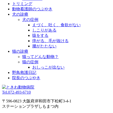
トリミング
動物看護師のつぶやき
犬の診療
犬の症例
えづく、吐く、食欲がない
しこりがある
咳をする
痒がる、毛が抜ける
腰がたたない
猫の診療
猫ってどんな動物？
猫の症例
おしっこが出ない
野鳥救護日記
院長のつぶやき
Tel.
072-493-6710
〒596-0823 大阪府岸和田市下松町3-4-1
ステーションプラザしもまつ内