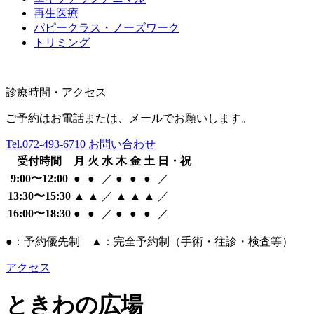
再生医療
パピークラス・ノーズワーク
トリミング
診療時間・アクセス
ご予約はお電話または、メールでお願いします。
Tel.
072-493-6710
お問い合わせ
受付時間
月
火
水
木
金
土
日・祝
9:00〜12:00
●
●
／
●
●
●
／
13:30〜15:30
▲
▲
／
▲
▲
▲
／
16:00〜18:30
●
●
／
●
●
●
／
●：予約優先制 ▲：完全予約制（手術・往診・検査等）
アクセス
ときわの広場