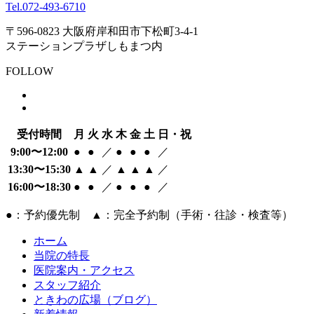
Tel.
072-493-6710
〒596-0823 大阪府岸和田市下松町3-4-1
ステーションプラザしもまつ内
FOLLOW
受付時間
月
火
水
木
金
土
日・祝
9:00〜12:00
●
●
／
●
●
●
／
13:30〜15:30
▲
▲
／
▲
▲
▲
／
16:00〜18:30
●
●
／
●
●
●
／
●：予約優先制 ▲：完全予約制（手術・往診・検査等）
ホーム
当院の特長
医院案内・アクセス
スタッフ紹介
ときわの広場（ブログ）