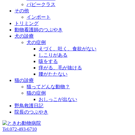
パピークラス
その他
インポート
トリミング
動物看護師のつぶやき
犬の診療
犬の症例
えづく、吐く、食欲がない
しこりがある
咳をする
痒がる、毛が抜ける
腰がたたない
猫の診療
猫ってどんな動物？
猫の症例
おしっこが出ない
野鳥救護日記
院長のつぶやき
Tel.
072-493-6710