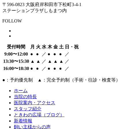
〒596-0823 大阪府岸和田市下松町3-4-1
ステーションプラザしもまつ内
FOLLOW
受付時間
月
火
水
木
金
土
日・祝
9:00〜12:00
●
●
／
●
●
●
／
13:30〜15:30
▲
▲
／
▲
▲
▲
／
16:00〜18:30
●
●
／
●
●
●
／
●：予約優先制 ▲：完全予約制（手術・往診・検査等）
ホーム
当院の特長
医院案内・アクセス
スタッフ紹介
ときわの広場（ブログ）
新着情報
飼い主様からの声