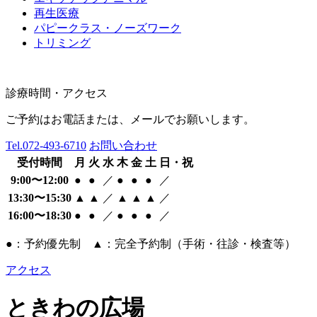
再生医療
パピークラス・ノーズワーク
トリミング
診療時間・アクセス
ご予約はお電話または、メールでお願いします。
Tel.
072-493-6710
お問い合わせ
受付時間
月
火
水
木
金
土
日・祝
9:00〜12:00
●
●
／
●
●
●
／
13:30〜15:30
▲
▲
／
▲
▲
▲
／
16:00〜18:30
●
●
／
●
●
●
／
●：予約優先制 ▲：完全予約制（手術・往診・検査等）
アクセス
ときわの広場