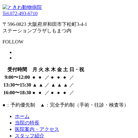
Tel.
072-493-6710
〒596-0823 大阪府岸和田市下松町3-4-1
ステーションプラザしもまつ内
FOLLOW
受付時間
月
火
水
木
金
土
日・祝
9:00〜12:00
●
●
／
●
●
●
／
13:30〜15:30
▲
▲
／
▲
▲
▲
／
16:00〜18:30
●
●
／
●
●
●
／
●：予約優先制 ▲：完全予約制（手術・往診・検査等）
ホーム
当院の特長
医院案内・アクセス
スタッフ紹介