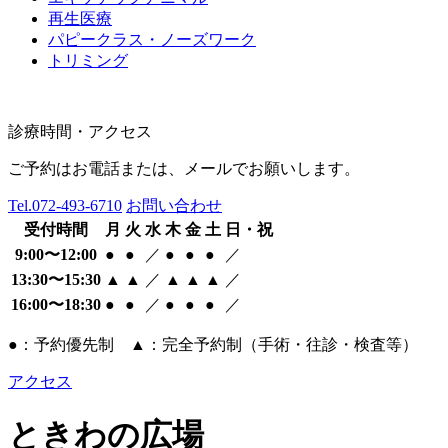
再生医療
パピークラス・ノーズワーク
トリミング
診療時間・アクセス
ご予約はお電話または、メールでお願いします。
Tel.
072-493-6710
お問い合わせ
受付時間
月
火
水
木
金
土
日・祝
9:00〜12:00
●
●
／
●
●
●
／
13:30〜15:30
▲
▲
／
▲
▲
▲
／
16:00〜18:30
●
●
／
●
●
●
／
●：予約優先制 ▲：完全予約制（手術・往診・検査等）
アクセス
ときわの広場