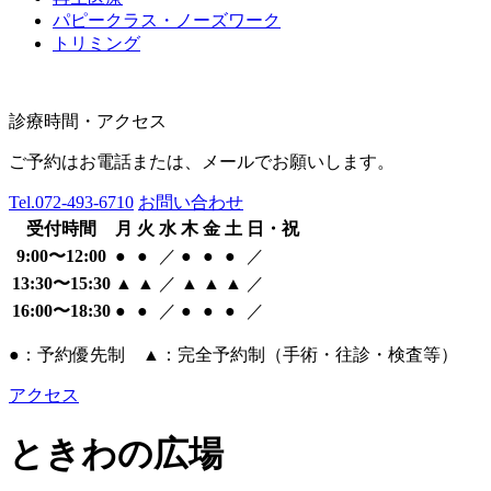
パピークラス・ノーズワーク
トリミング
診療時間・アクセス
ご予約はお電話または、メールでお願いします。
Tel.
072-493-6710
お問い合わせ
受付時間
月
火
水
木
金
土
日・祝
9:00〜12:00
●
●
／
●
●
●
／
13:30〜15:30
▲
▲
／
▲
▲
▲
／
16:00〜18:30
●
●
／
●
●
●
／
●：予約優先制 ▲：完全予約制（手術・往診・検査等）
アクセス
ときわの広場