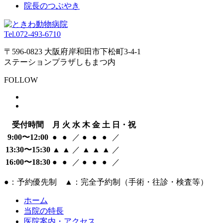
院長のつぶやき
Tel.
072-493-6710
〒596-0823 大阪府岸和田市下松町3-4-1
ステーションプラザしもまつ内
FOLLOW
受付時間
月
火
水
木
金
土
日・祝
9:00〜12:00
●
●
／
●
●
●
／
13:30〜15:30
▲
▲
／
▲
▲
▲
／
16:00〜18:30
●
●
／
●
●
●
／
●：予約優先制 ▲：完全予約制（手術・往診・検査等）
ホーム
当院の特長
医院案内・アクセス