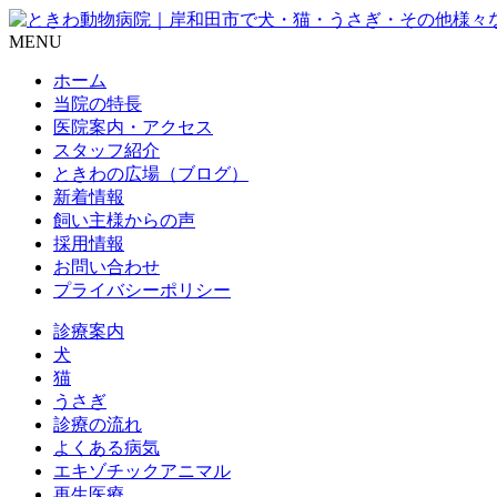
MENU
ホーム
当院の特長
医院案内・アクセス
スタッフ紹介
ときわの広場（ブログ）
新着情報
飼い主様からの声
採用情報
お問い合わせ
プライバシーポリシー
診療案内
犬
猫
うさぎ
診療の流れ
よくある病気
エキゾチックアニマル
再生医療