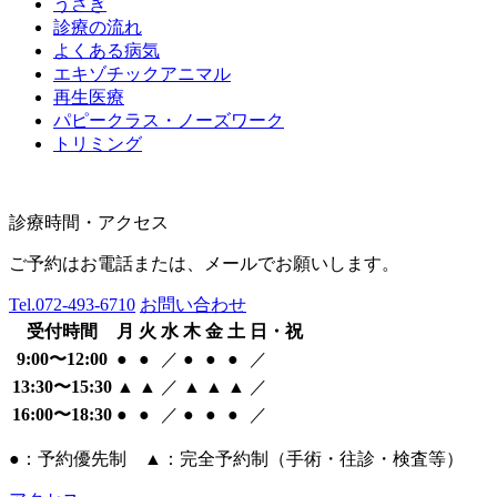
うさぎ
診療の流れ
よくある病気
エキゾチックアニマル
再生医療
パピークラス・ノーズワーク
トリミング
診療時間・アクセス
ご予約はお電話または、メールでお願いします。
Tel.
072-493-6710
お問い合わせ
受付時間
月
火
水
木
金
土
日・祝
9:00〜12:00
●
●
／
●
●
●
／
13:30〜15:30
▲
▲
／
▲
▲
▲
／
16:00〜18:30
●
●
／
●
●
●
／
●：予約優先制 ▲：完全予約制（手術・往診・検査等）