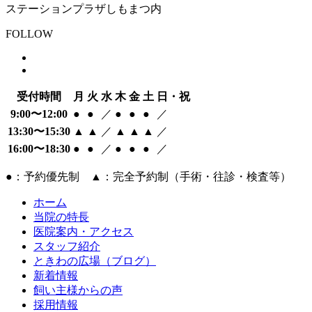
ステーションプラザしもまつ内
FOLLOW
受付時間
月
火
水
木
金
土
日・祝
9:00〜12:00
●
●
／
●
●
●
／
13:30〜15:30
▲
▲
／
▲
▲
▲
／
16:00〜18:30
●
●
／
●
●
●
／
●：予約優先制 ▲：完全予約制（手術・往診・検査等）
ホーム
当院の特長
医院案内・アクセス
スタッフ紹介
ときわの広場（ブログ）
新着情報
飼い主様からの声
採用情報