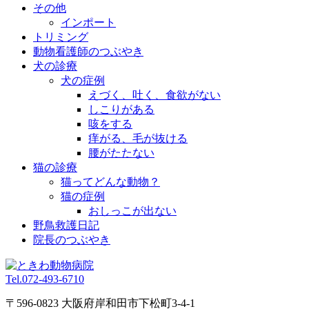
その他
インポート
トリミング
動物看護師のつぶやき
犬の診療
犬の症例
えづく、吐く、食欲がない
しこりがある
咳をする
痒がる、毛が抜ける
腰がたたない
猫の診療
猫ってどんな動物？
猫の症例
おしっこが出ない
野鳥救護日記
院長のつぶやき
Tel.
072-493-6710
〒596-0823 大阪府岸和田市下松町3-4-1