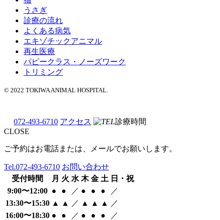
うさぎ
診療の流れ
よくある病気
エキゾチックアニマル
再生医療
パピークラス・ノーズワーク
トリミング
© 2022 TOKIWA ANIMAL HOSPITAL.
072-493-6710
アクセス
診療時間
CLOSE
ご予約はお電話または、メールでお願いします。
Tel.
072-493-6710
お問い合わせ
受付時間
月
火
水
木
金
土
日・祝
9:00〜12:00
●
●
／
●
●
●
／
13:30〜15:30
▲
▲
／
▲
▲
▲
／
16:00〜18:30
●
●
／
●
●
●
／