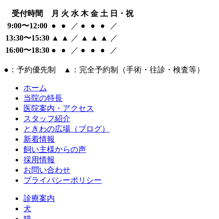
受付時間
月
火
水
木
金
土
日・祝
9:00〜12:00
●
●
／
●
●
●
／
13:30〜15:30
▲
▲
／
▲
▲
▲
／
16:00〜18:30
●
●
／
●
●
●
／
●：予約優先制 ▲：完全予約制（手術・往診・検査等）
ホーム
当院の特長
医院案内・アクセス
スタッフ紹介
ときわの広場（ブログ）
新着情報
飼い主様からの声
採用情報
お問い合わせ
プライバシーポリシー
診療案内
犬
猫