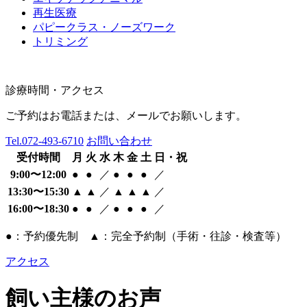
再生医療
パピークラス・ノーズワーク
トリミング
診療時間・アクセス
ご予約はお電話または、メールでお願いします。
Tel.
072-493-6710
お問い合わせ
受付時間
月
火
水
木
金
土
日・祝
9:00〜12:00
●
●
／
●
●
●
／
13:30〜15:30
▲
▲
／
▲
▲
▲
／
16:00〜18:30
●
●
／
●
●
●
／
●：予約優先制 ▲：完全予約制（手術・往診・検査等）
アクセス
飼い主様のお声