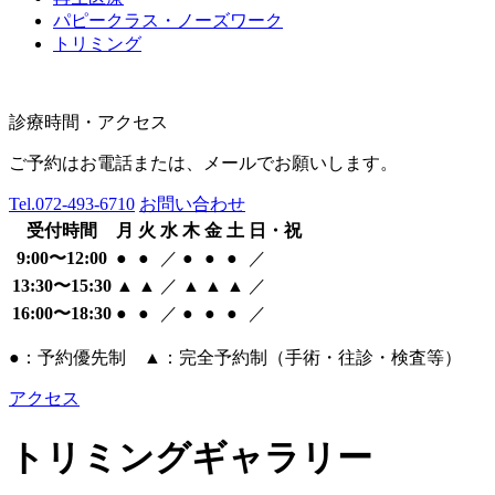
パピークラス・ノーズワーク
トリミング
診療時間・アクセス
ご予約はお電話または、メールでお願いします。
Tel.
072-493-6710
お問い合わせ
受付時間
月
火
水
木
金
土
日・祝
9:00〜12:00
●
●
／
●
●
●
／
13:30〜15:30
▲
▲
／
▲
▲
▲
／
16:00〜18:30
●
●
／
●
●
●
／
●：予約優先制 ▲：完全予約制（手術・往診・検査等）
アクセス
トリミングギャラリー