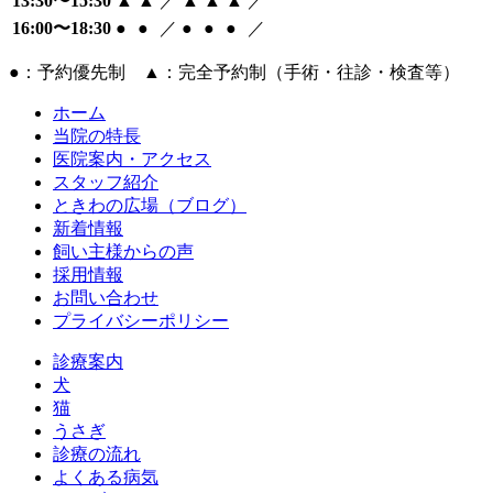
13:30〜15:30
▲
▲
／
▲
▲
▲
／
16:00〜18:30
●
●
／
●
●
●
／
●：予約優先制 ▲：完全予約制（手術・往診・検査等）
ホーム
当院の特長
医院案内・アクセス
スタッフ紹介
ときわの広場（ブログ）
新着情報
飼い主様からの声
採用情報
お問い合わせ
プライバシーポリシー
診療案内
犬
猫
うさぎ
診療の流れ
よくある病気