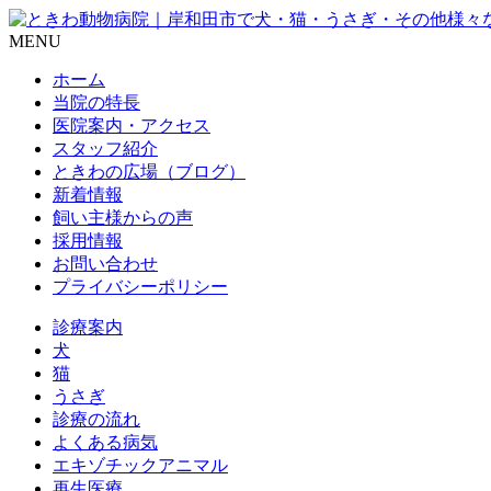
MENU
ホーム
当院の特長
医院案内・アクセス
スタッフ紹介
ときわの広場（ブログ）
新着情報
飼い主様からの声
採用情報
お問い合わせ
プライバシーポリシー
診療案内
犬
猫
うさぎ
診療の流れ
よくある病気
エキゾチックアニマル
再生医療