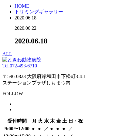
HOME
トリミングギャラリー
2020.06.18
2020.06.22
2020.06.18
ALL
Tel.
072-493-6710
〒596-0823 大阪府岸和田市下松町3-4-1
ステーションプラザしもまつ内
FOLLOW
受付時間
月
火
水
木
金
土
日・祝
9:00〜12:00
●
●
／
●
●
●
／