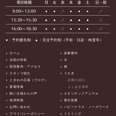
受付時間
月
火
水
木
金
土
日・祝
9:00〜12:00
●
●
／
●
●
●
／
13:30〜15:30
▲
▲
／
▲
▲
▲
／
16:00〜18:30
●
●
／
●
●
●
／
●：予約優先制 ▲：完全予約制（手術・往診・検査等）
ホーム
診療案内
当院の特長
犬
医院案内・アクセス
猫
スタッフ紹介
うさぎ
ときわの広場（ブログ）
診療の流れ
新着情報
よくある病気
飼い主様からの声
エキゾチックアニマル
採用情報
再生医療
お問い合わせ
パピークラス・ノーズワーク
プライバシーポリシー
トリミング