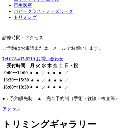
再生医療
パピークラス・ノーズワーク
トリミング
診療時間・アクセス
ご予約はお電話または、メールでお願いします。
Tel.
072-493-6710
お問い合わせ
受付時間
月
火
水
木
金
土
日・祝
9:00〜12:00
●
●
／
●
●
●
／
13:30〜15:30
▲
▲
／
▲
▲
▲
／
16:00〜18:30
●
●
／
●
●
●
／
●：予約優先制 ▲：完全予約制（手術・往診・検査等）
アクセス
トリミングギャラリー