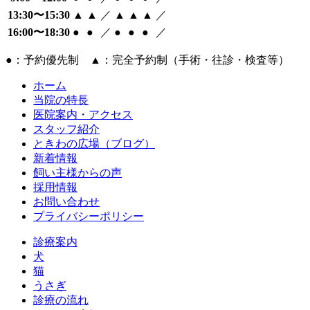
13:30〜15:30
▲
▲
／
▲
▲
▲
／
16:00〜18:30
●
●
／
●
●
●
／
●：予約優先制 ▲：完全予約制（手術・往診・検査等）
ホーム
当院の特長
医院案内・アクセス
スタッフ紹介
ときわの広場（ブログ）
新着情報
飼い主様からの声
採用情報
お問い合わせ
プライバシーポリシー
診療案内
犬
猫
うさぎ
診療の流れ