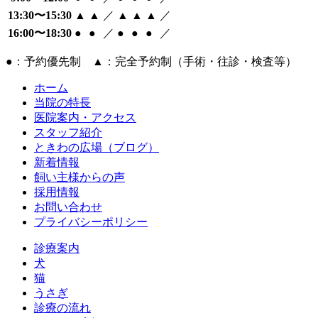
13:30〜15:30
▲
▲
／
▲
▲
▲
／
16:00〜18:30
●
●
／
●
●
●
／
●：予約優先制 ▲：完全予約制（手術・往診・検査等）
ホーム
当院の特長
医院案内・アクセス
スタッフ紹介
ときわの広場（ブログ）
新着情報
飼い主様からの声
採用情報
お問い合わせ
プライバシーポリシー
診療案内
犬
猫
うさぎ
診療の流れ