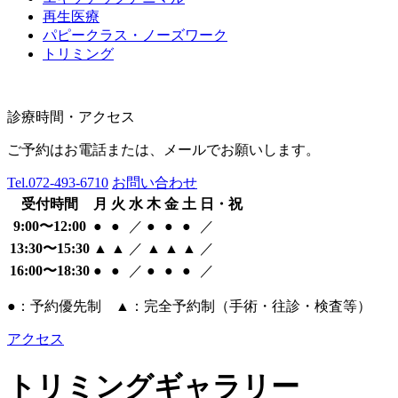
再生医療
パピークラス・ノーズワーク
トリミング
診療時間・アクセス
ご予約はお電話または、メールでお願いします。
Tel.
072-493-6710
お問い合わせ
受付時間
月
火
水
木
金
土
日・祝
9:00〜12:00
●
●
／
●
●
●
／
13:30〜15:30
▲
▲
／
▲
▲
▲
／
16:00〜18:30
●
●
／
●
●
●
／
●：予約優先制 ▲：完全予約制（手術・往診・検査等）
アクセス
トリミングギャラリー