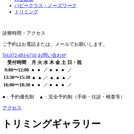
パピークラス・ノーズワーク
トリミング
診療時間・アクセス
ご予約はお電話または、メールでお願いします。
Tel.
072-493-6710
お問い合わせ
受付時間
月
火
水
木
金
土
日・祝
9:00〜12:00
●
●
／
●
●
●
／
13:30〜15:30
▲
▲
／
▲
▲
▲
／
16:00〜18:30
●
●
／
●
●
●
／
●：予約優先制 ▲：完全予約制（手術・往診・検査等）
アクセス
トリミングギャラリー