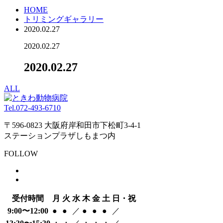
HOME
トリミングギャラリー
2020.02.27
2020.02.27
2020.02.27
ALL
Tel.
072-493-6710
〒596-0823 大阪府岸和田市下松町3-4-1
ステーションプラザしもまつ内
FOLLOW
受付時間
月
火
水
木
金
土
日・祝
9:00〜12:00
●
●
／
●
●
●
／