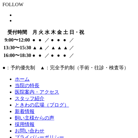
FOLLOW
受付時間
月
火
水
木
金
土
日・祝
9:00〜12:00
●
●
／
●
●
●
／
13:30〜15:30
▲
▲
／
▲
▲
▲
／
16:00〜18:30
●
●
／
●
●
●
／
●：予約優先制 ▲：完全予約制（手術・往診・検査等）
ホーム
当院の特長
医院案内・アクセス
スタッフ紹介
ときわの広場（ブログ）
新着情報
飼い主様からの声
採用情報
お問い合わせ
プライバシーポリシー