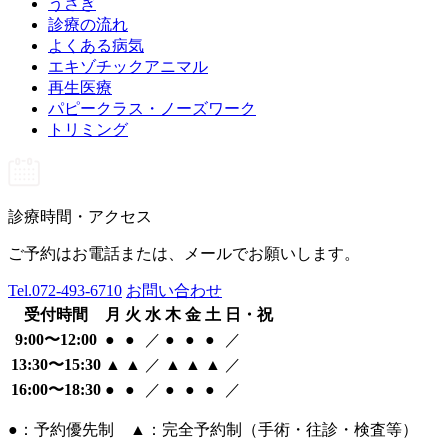
うさぎ
診療の流れ
よくある病気
エキゾチックアニマル
再生医療
パピークラス・ノーズワーク
トリミング
診療時間・アクセス
ご予約はお電話または、メールでお願いします。
Tel.
072-493-6710
お問い合わせ
受付時間
月
火
水
木
金
土
日・祝
9:00〜12:00
●
●
／
●
●
●
／
13:30〜15:30
▲
▲
／
▲
▲
▲
／
16:00〜18:30
●
●
／
●
●
●
／
●：予約優先制 ▲：完全予約制（手術・往診・検査等）