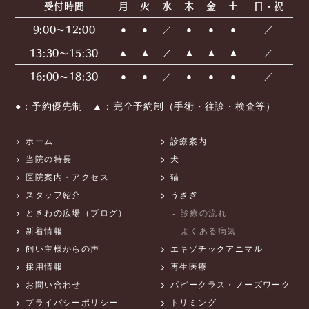
受付時間
月
火
水
木
金
土
日・祝
9:00〜12:00
●
●
／
●
●
●
／
13:30〜15:30
▲
▲
／
▲
▲
▲
／
16:00〜18:30
●
●
／
●
●
●
／
●：予約優先制 ▲：完全予約制（手術・往診・検査等）
ホーム
診療案内
当院の特長
犬
医院案内・アクセス
猫
スタッフ紹介
うさぎ
ときわの広場（ブログ）
診療の流れ
新着情報
よくある病気
飼い主様からの声
エキゾチックアニマル
採用情報
再生医療
お問い合わせ
パピークラス・ノーズワーク
プライバシーポリシー
トリミング