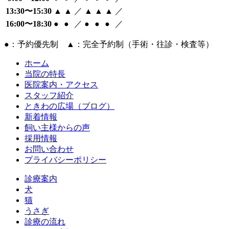
13:30〜15:30
▲
▲
／
▲
▲
▲
／
16:00〜18:30
●
●
／
●
●
●
／
●：予約優先制 ▲：完全予約制（手術・往診・検査等）
ホーム
当院の特長
医院案内・アクセス
スタッフ紹介
ときわの広場（ブログ）
新着情報
飼い主様からの声
採用情報
お問い合わせ
プライバシーポリシー
診療案内
犬
猫
うさぎ
診療の流れ