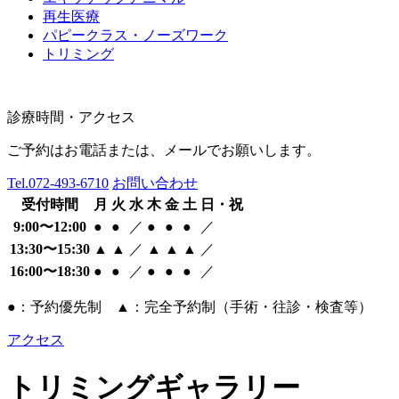
再生医療
パピークラス・ノーズワーク
トリミング
診療時間・アクセス
ご予約はお電話または、メールでお願いします。
Tel.
072-493-6710
お問い合わせ
受付時間
月
火
水
木
金
土
日・祝
9:00〜12:00
●
●
／
●
●
●
／
13:30〜15:30
▲
▲
／
▲
▲
▲
／
16:00〜18:30
●
●
／
●
●
●
／
●：予約優先制 ▲：完全予約制（手術・往診・検査等）
アクセス
トリミングギャラリー