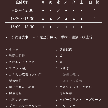
受付時間
月
火
水
木
金
土
日・祝
9:00〜12:00
●
●
／
●
●
●
／
13:30〜15:30
▲
▲
／
▲
▲
▲
／
16:00〜18:30
●
●
／
●
●
●
／
●：予約優先制 ▲：完全予約制（手術・往診・検査等）
ホーム
診療案内
当院の特長
犬
医院案内・アクセス
猫
スタッフ紹介
うさぎ
ときわの広場（ブログ）
診療の流れ
新着情報
よくある病気
飼い主様からの声
エキゾチックアニマル
採用情報
再生医療
お問い合わせ
パピークラス・ノーズワーク
プライバシーポリシー
トリミング