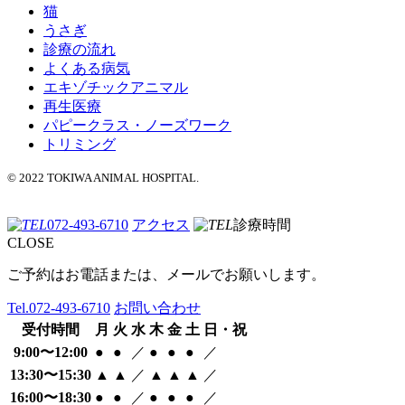
猫
うさぎ
診療の流れ
よくある病気
エキゾチックアニマル
再生医療
パピークラス・ノーズワーク
トリミング
© 2022 TOKIWA ANIMAL HOSPITAL.
072-493-6710
アクセス
診療時間
CLOSE
ご予約はお電話または、メールでお願いします。
Tel.
072-493-6710
お問い合わせ
受付時間
月
火
水
木
金
土
日・祝
9:00〜12:00
●
●
／
●
●
●
／
13:30〜15:30
▲
▲
／
▲
▲
▲
／
16:00〜18:30
●
●
／
●
●
●
／