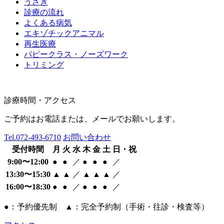
うさぎ
診療の流れ
よくある病気
エキゾチックアニマル
再生医療
パピークラス・ノーズワーク
トリミング
診療時間・アクセス
ご予約はお電話または、メールでお願いします。
Tel.
072-493-6710
お問い合わせ
受付時間
月
火
水
木
金
土
日・祝
9:00〜12:00
●
●
／
●
●
●
／
13:30〜15:30
▲
▲
／
▲
▲
▲
／
16:00〜18:30
●
●
／
●
●
●
／
●：予約優先制 ▲：完全予約制（手術・往診・検査等）