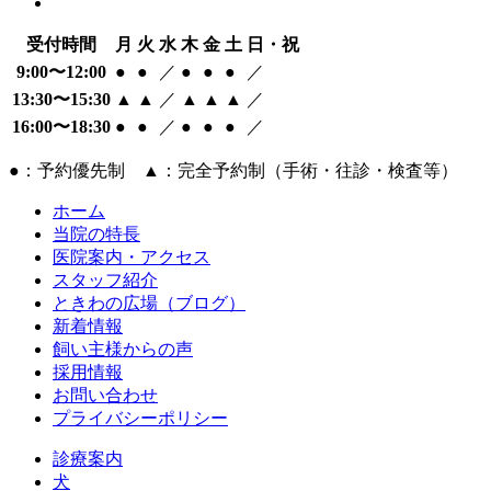
受付時間
月
火
水
木
金
土
日・祝
9:00〜12:00
●
●
／
●
●
●
／
13:30〜15:30
▲
▲
／
▲
▲
▲
／
16:00〜18:30
●
●
／
●
●
●
／
●：予約優先制 ▲：完全予約制（手術・往診・検査等）
ホーム
当院の特長
医院案内・アクセス
スタッフ紹介
ときわの広場（ブログ）
新着情報
飼い主様からの声
採用情報
お問い合わせ
プライバシーポリシー
診療案内
犬