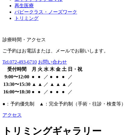
再生医療
パピークラス・ノーズワーク
トリミング
診療時間・アクセス
ご予約はお電話または、メールでお願いします。
Tel.
072-493-6710
お問い合わせ
受付時間
月
火
水
木
金
土
日・祝
9:00〜12:00
●
●
／
●
●
●
／
13:30〜15:30
▲
▲
／
▲
▲
▲
／
16:00〜18:30
●
●
／
●
●
●
／
●：予約優先制 ▲：完全予約制（手術・往診・検査等）
アクセス
トリミングギャラリー