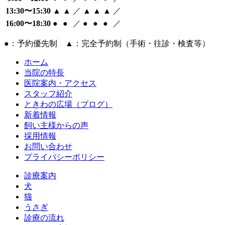
13:30〜15:30
▲
▲
／
▲
▲
▲
／
16:00〜18:30
●
●
／
●
●
●
／
●：予約優先制 ▲：完全予約制（手術・往診・検査等）
ホーム
当院の特長
医院案内・アクセス
スタッフ紹介
ときわの広場（ブログ）
新着情報
飼い主様からの声
採用情報
お問い合わせ
プライバシーポリシー
診療案内
犬
猫
うさぎ
診療の流れ