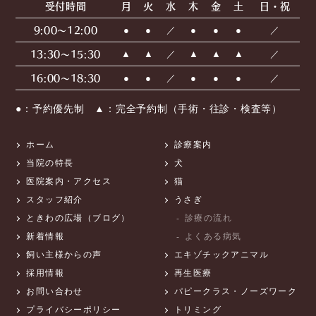
受付時間
月
火
水
木
金
土
日・祝
9:00〜12:00
●
●
／
●
●
●
／
13:30〜15:30
▲
▲
／
▲
▲
▲
／
16:00〜18:30
●
●
／
●
●
●
／
●：予約優先制 ▲：完全予約制（手術・往診・検査等）
ホーム
診療案内
当院の特長
犬
医院案内・アクセス
猫
スタッフ紹介
うさぎ
ときわの広場（ブログ）
診療の流れ
新着情報
よくある病気
飼い主様からの声
エキゾチックアニマル
採用情報
再生医療
お問い合わせ
パピークラス・ノーズワーク
プライバシーポリシー
トリミング