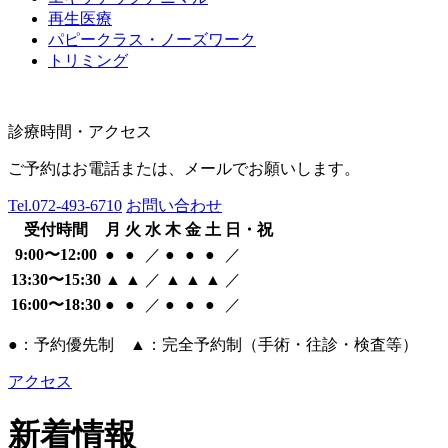
再生医療
パピークラス・ノーズワーク
トリミング
診療時間・アクセス
ご予約はお電話または、メールでお願いします。
Tel.
072-493-6710
お問い合わせ
受付時間
月
火
水
木
金
土
日・祝
9:00〜12:00
●
●
／
●
●
●
／
13:30〜15:30
▲
▲
／
▲
▲
▲
／
16:00〜18:30
●
●
／
●
●
●
／
●：予約優先制 ▲：完全予約制（手術・往診・検査等）
アクセス
新着情報