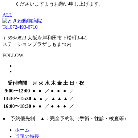
くださいますようお願い申し上げます。
ALL
Tel.
072-493-6710
〒596-0823 大阪府岸和田市下松町3-4-1
ステーションプラザしもまつ内
FOLLOW
受付時間
月
火
水
木
金
土
日・祝
9:00〜12:00
●
●
／
●
●
●
／
13:30〜15:30
▲
▲
／
▲
▲
▲
／
16:00〜18:30
●
●
／
●
●
●
／
●：予約優先制 ▲：完全予約制（手術・往診・検査等）
ホーム
当院の特長