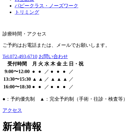
パピークラス・ノーズワーク
トリミング
診療時間・アクセス
ご予約はお電話または、メールでお願いします。
Tel.
072-493-6710
お問い合わせ
受付時間
月
火
水
木
金
土
日・祝
9:00〜12:00
●
●
／
●
●
●
／
13:30〜15:30
▲
▲
／
▲
▲
▲
／
16:00〜18:30
●
●
／
●
●
●
／
●：予約優先制 ▲：完全予約制（手術・往診・検査等）
アクセス
新着情報