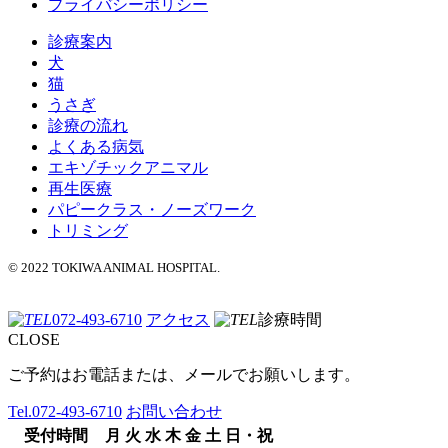
プライバシーポリシー
診療案内
犬
猫
うさぎ
診療の流れ
よくある病気
エキゾチックアニマル
再生医療
パピークラス・ノーズワーク
トリミング
© 2022 TOKIWA ANIMAL HOSPITAL.
072-493-6710
アクセス
診療時間
CLOSE
ご予約はお電話または、メールでお願いします。
Tel.
072-493-6710
お問い合わせ
受付時間
月
火
水
木
金
土
日・祝