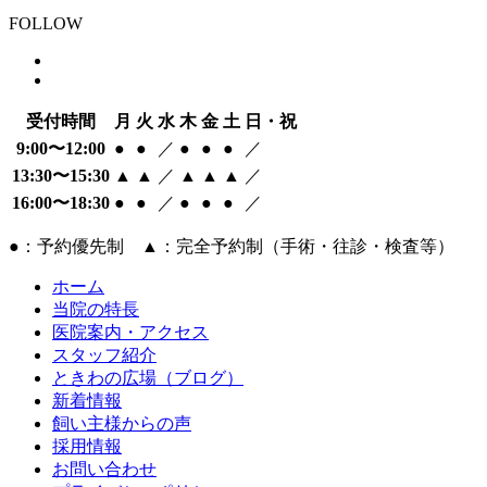
FOLLOW
受付時間
月
火
水
木
金
土
日・祝
9:00〜12:00
●
●
／
●
●
●
／
13:30〜15:30
▲
▲
／
▲
▲
▲
／
16:00〜18:30
●
●
／
●
●
●
／
●：予約優先制 ▲：完全予約制（手術・往診・検査等）
ホーム
当院の特長
医院案内・アクセス
スタッフ紹介
ときわの広場（ブログ）
新着情報
飼い主様からの声
採用情報
お問い合わせ