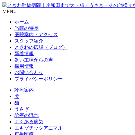
MENU
ホーム
当院の特長
医院案内・アクセス
スタッフ紹介
ときわの広場（ブログ）
新着情報
飼い主様からの声
採用情報
お問い合わせ
プライバシーポリシー
診療案内
犬
猫
うさぎ
診療の流れ
よくある病気
エキゾチックアニマル
再生医療