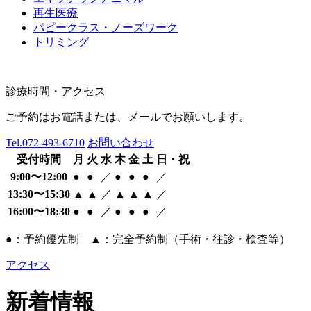
再生医療
パピークラス・ノーズワーク
トリミング
診療時間・アクセス
ご予約はお電話または、メールでお願いします。
Tel.
072-493-6710
お問い合わせ
受付時間
月
火
水
木
金
土
日・祝
9:00〜12:00
●
●
／
●
●
●
／
13:30〜15:30
▲
▲
／
▲
▲
▲
／
16:00〜18:30
●
●
／
●
●
●
／
●：予約優先制 ▲：完全予約制（手術・往診・検査等）
アクセス
新着情報