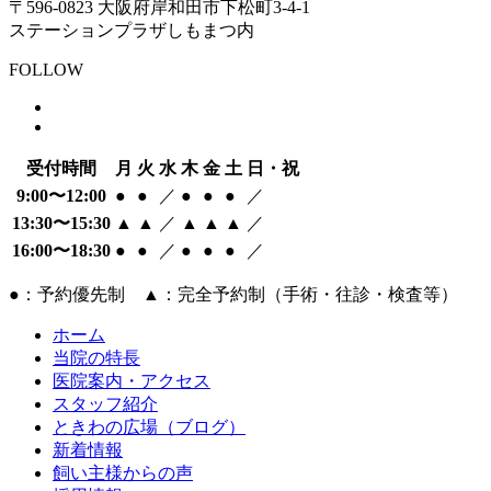
〒596-0823 大阪府岸和田市下松町3-4-1
ステーションプラザしもまつ内
FOLLOW
受付時間
月
火
水
木
金
土
日・祝
9:00〜12:00
●
●
／
●
●
●
／
13:30〜15:30
▲
▲
／
▲
▲
▲
／
16:00〜18:30
●
●
／
●
●
●
／
●：予約優先制 ▲：完全予約制（手術・往診・検査等）
ホーム
当院の特長
医院案内・アクセス
スタッフ紹介
ときわの広場（ブログ）
新着情報
飼い主様からの声