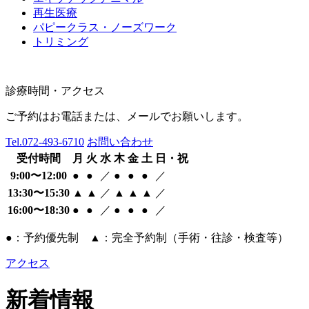
再生医療
パピークラス・ノーズワーク
トリミング
診療時間・アクセス
ご予約はお電話または、メールでお願いします。
Tel.
072-493-6710
お問い合わせ
受付時間
月
火
水
木
金
土
日・祝
9:00〜12:00
●
●
／
●
●
●
／
13:30〜15:30
▲
▲
／
▲
▲
▲
／
16:00〜18:30
●
●
／
●
●
●
／
●：予約優先制 ▲：完全予約制（手術・往診・検査等）
アクセス
新着情報