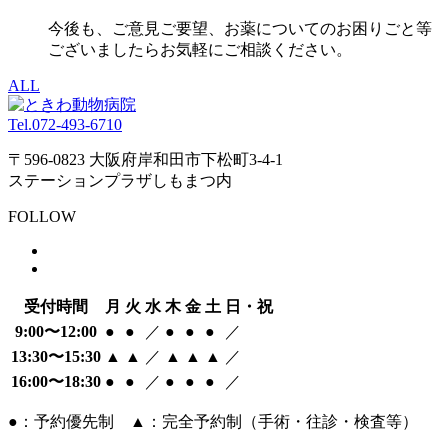
今後も、ご意見ご要望、お薬についてのお困りごと等
ございましたらお気軽にご相談ください。
ALL
Tel.
072-493-6710
〒596-0823 大阪府岸和田市下松町3-4-1
ステーションプラザしもまつ内
FOLLOW
受付時間
月
火
水
木
金
土
日・祝
9:00〜12:00
●
●
／
●
●
●
／
13:30〜15:30
▲
▲
／
▲
▲
▲
／
16:00〜18:30
●
●
／
●
●
●
／
●：予約優先制 ▲：完全予約制（手術・往診・検査等）